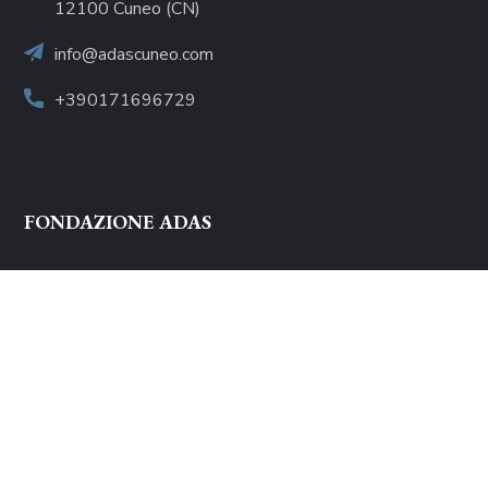
12100 Cuneo (CN)
info@adascuneo.com
+390171696729
FONDAZIONE ADAS
Chi siamo
Mission
Progetti
Sostenitori
Notiziari